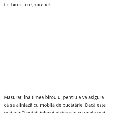
tot biroul cu șmirghel.
Măsurați înălțimea biroului pentru a vă asigura
că se aliniază cu mobilă de bucătărie. Dacă este
mai mic îi puteți înlocui picioarele cu unele mai