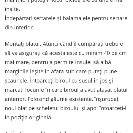
înalte.
Îndepărtați sertarele și balamalele pentru sertare
din interior.
Montați blatul. Atunci când îl cumpărați trebuie
să va asigurați că acesta este cu minim 40 de cm
mai mare, pentru a permite insulei să aibă
marginile ieșite în afara sub care puteți pune
scaunele. Întoarceți biroul cu susul în jos și
marcați locurile în care biroul a avut atașat blatul
anterior. Folosind găurile existente, înșurubați
noul blat pe scheletul biroului și apoi întoarceți-l
în poziția originală.