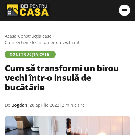
Acasă
/
Construcția casei
/
Cum să transformi un birou vechi într-o insulă de bucătărie
CONSTRUCȚIA CASEI
Cum să transformi un birou
vechi într-o insulă de
bucătărie
De
Bogdan
|
28 aprilie 2022
|
2 min citire