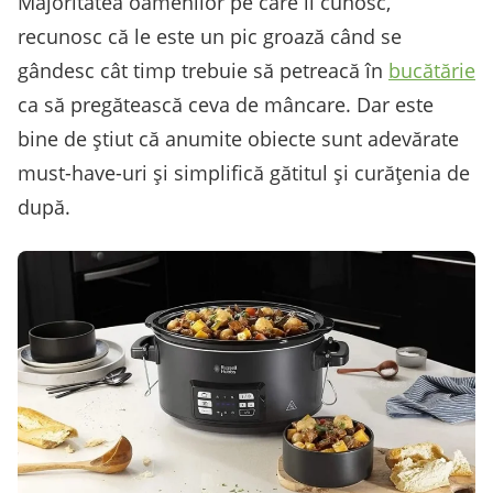
Majoritatea oamenilor pe care îi cunosc,
recunosc că le este un pic groază când se
gândesc cât timp trebuie să petreacă în
bucătărie
ca să pregătească ceva de mâncare. Dar este
bine de știut că anumite obiecte sunt adevărate
must-have-uri și simplifică gătitul și curățenia de
după.