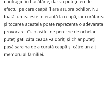
naufragiu în bucătărie, dar va puteți feri de
efectul pe care ceapă îl are asupra ochilor. Nu
toată lumea este toleranță la ceapă, iar curățarea
și tocarea acesteia poate reprezenta o adevărată
provocare. Cu o astfel de pereche de ochelari
puteți găti câtă ceapă va doriți și chiar puteți
pasă sarcina de a curată ceapă și către un alt
membru al familiei.