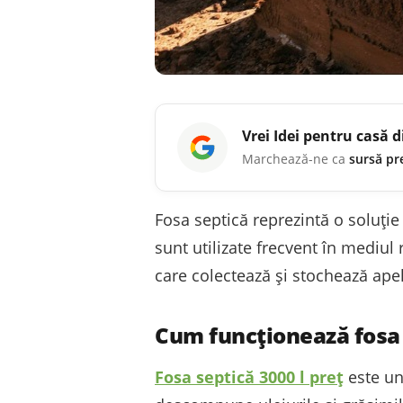
Vrei
Idei pentru casă
d
Marchează-ne ca
sursă pr
Fosa septică reprezintă o soluție
sunt utilizate frecvent în mediul 
care colectează și stochează ape
Cum funcționează fosa
Fosa
septică
3000 l preț
este un