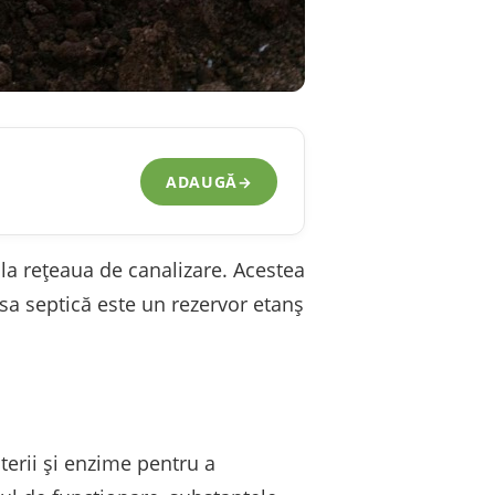
ADAUGĂ
→
 la rețeaua de canalizare. Acestea
Fosa septică este un rezervor etanș
terii și enzime pentru a