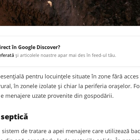
irect în Google Discover?
eferată
și articolele noastre apar mai des în feed-ul tău.
 esențială pentru locuințele situate în zone fără acces
rural, în zonele izolate și chiar la periferia orașelor. 
le menajere uzate provenite din gospodării.
 septică
 sistem de tratare a apei menajere care utilizează bac