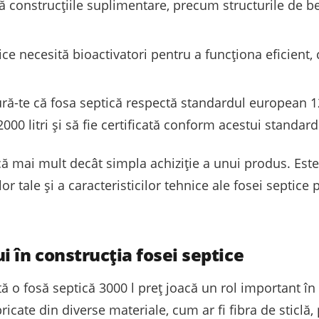
ă construcțiile suplimentare, precum structurile de 
ice necesită bioactivatori pentru a funcționa eficient
ură-te că fosa septică respectă standardul european 1
00 litri și să fie certificată conform acestui standard
ă mai mult decât simpla achiziție a unui produs. Este
or tale și a caracteristicilor tehnice ale fosei septice
 în construcția fosei septice
tă o fosă septică 3000 l preț joacă un rol important în
bricate din diverse materiale, cum ar fi fibra de sticlă,