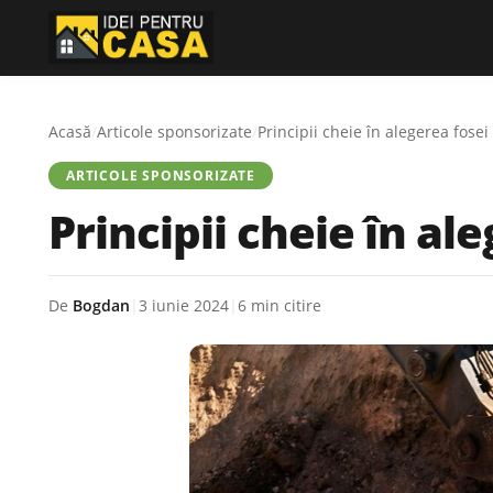
Acasă
/
Articole sponsorizate
/
Principii cheie în alegerea fose
ARTICOLE SPONSORIZATE
Principii cheie în al
De
Bogdan
|
3 iunie 2024
|
6 min citire