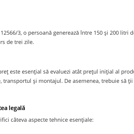
566/3, o persoană generează între 150 și 200 litri de 
s de trei zile.
eț este esențial să evaluezi atât prețul inițial al produ
le, transportul și montajul. De asemenea, trebuie să ți
tea legală
rifici câteva aspecte tehnice esențiale: