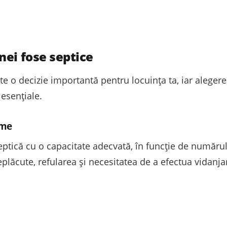
nei fose septice
e o decizie importantă pentru locuința ta, iar alegere
 esențiale.
ime
eptică cu o capacitate adecvată, în funcție de numărul 
eplăcute, refularea și necesitatea de a efectua vidanja