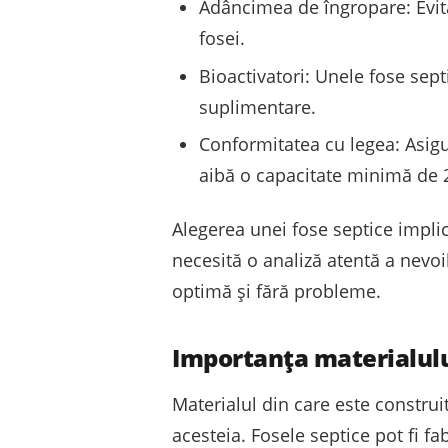
Adâncimea de îngropare: Evit
fosei.
Bioactivatori: Unele fose sept
suplimentare.
Conformitatea cu legea: Asig
aibă o capacitate minimă de 20
Alegerea unei fose septice implic
necesită o analiză atentă a nevoil
optimă și fără probleme.
Importanța materialului
Materialul din care este construi
acesteia. Fosele septice pot fi fa