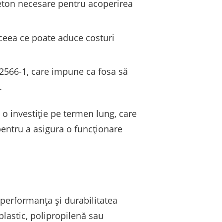
beton necesare pentru acoperirea
, ceea ce poate aduce costuri
2566-1, care impune ca fosa să
.
 o investiție pe termen lung, care
 pentru a asigura o funcționare
 performanța și durabilitatea
 plastic, polipropilenă sau