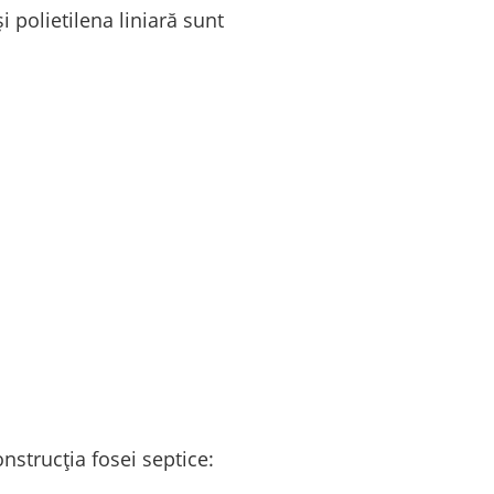
i polietilena liniară sunt
onstrucția fosei septice: