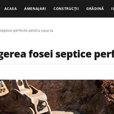
ACASA
AMENAJARI
CONSTRUCȚII
GRĂDINĂ
I
i septice perfecte pentru casa ta
egerea fosei septice pe