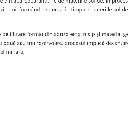
e din apă, separându-le de materiile solide. În proces
bazinului, formând o spumă, în timp ce materiile solid
 filtrare format din sort/pietriș, nisip și material ge
cu două sau trei rezervoare, procesul implică decantar
 eliminare.