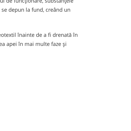
ul de funcționare, substanțele
e se depun la fund, creând un
otextil înainte de a fi drenată în
ea apei în mai multe faze și