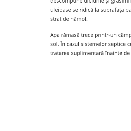
descompune uleiurile și grăsimil
uleioase se ridică la suprafața 
strat de nămol.
Apa rămasă trece printr-un câmp de
sol. În cazul sistemelor septice 
tratarea suplimentară înainte de