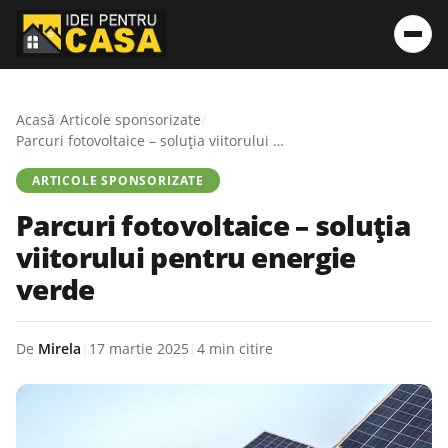
Acasă
/
Articole sponsorizate
/
Parcuri fotovoltaice – soluția viitorului pentru energie verde
ARTICOLE SPONSORIZATE
Parcuri fotovoltaice – soluția
viitorului pentru energie
verde
De
Mirela
|
17 martie 2025
|
4 min citire