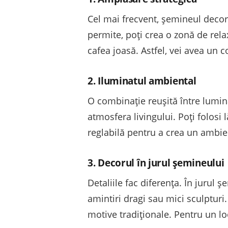
Cel mai frecvent, șemineul decorat
permite, poți crea o zonă de rela
cafea joasă. Astfel, vei avea un c
2. Iluminatul ambiental
O combinație reușită între lumi
atmosfera livingului. Poți folosi
reglabilă pentru a crea un ambien
3. Decorul în jurul șemineului
Detaliile fac diferența. În jurul
amintiri dragi sau mici sculpturi.
motive tradiționale. Pentru un lo