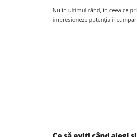
Nu în ultimul rând, în ceea ce p
impresioneze potențialii cumpărăt
Ce să eviți când alegi 