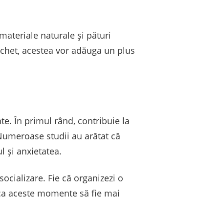
materiale naturale și pături
rchet, acestea vor adăuga un plus
e. În primul rând, contribuie la
 Numeroase studii au arătat că
l și anxietatea.
cializare. Fie că organizezi o
e ca aceste momente să fie mai