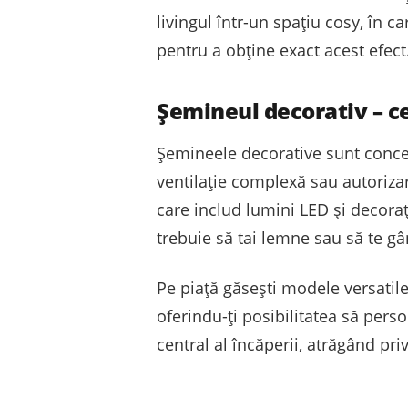
livingul într-un spațiu cosy, în ca
pentru a obține exact acest efect
Șemineul decorativ – ce 
Șemineele decorative sunt concep
ventilație complexă sau autorizar
care includ lumini LED și decora
trebuie să tai lemne sau să te gâ
Pe piață găsești modele versatile
oferindu-ți posibilitatea să pers
central al încăperii, atrăgând pr