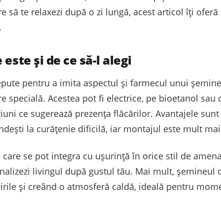
re să te relaxezi după o zi lungă, acest articol îți oferă
.
este și de ce să-l alegi
ute pentru a imita aspectul și farmecul unui șemineu 
e specială. Acestea pot fi electrice, pe bioetanol sa
țiuni ce sugerează prezența flăcărilor. Avantajele su
ndești la curățenie dificilă, iar montajul este mult ma
 care se pot integra cu ușurință în orice stil de amena
onalizezi livingul după gustul tău. Mai mult, șemineul
ivirile și creând o atmosferă caldă, ideală pentru mom