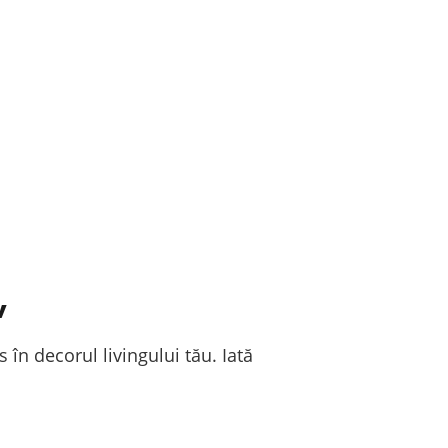
v
 în decorul livingului tău. Iată