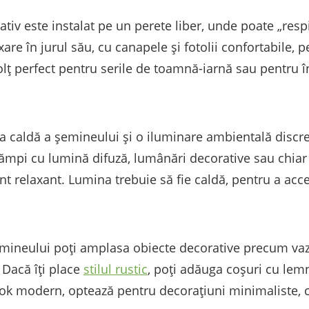
iv este instalat pe un perete liber, unde poate „respir
xare în jurul său, cu canapele și fotolii confortabile,
olț perfect pentru serile de toamnă-iarnă sau pentru înt
na caldă a șemineului și o iluminare ambientală disc
 lămpi cu lumină difuză, lumânări decorative sau chiar
t relaxant. Lumina trebuie să fie caldă, pentru a acc
 șemineului poți amplasa obiecte decorative precum vaz
 Dacă îți place
stilul rustic
, poți adăuga coșuri cu lem
ok modern, optează pentru decorațiuni minimaliste, cu 