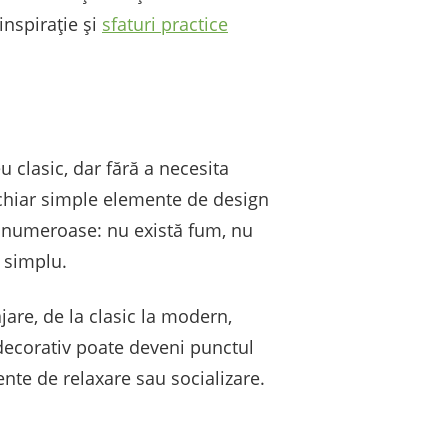
 inspirație și
sfaturi practice
clasic, dar fără a necesita
u chiar simple elemente de design
nt numeroase: nu există fum, nu
i simplu.
jare, de la clasic la modern,
 decorativ poate deveni punctul
ente de relaxare sau socializare.