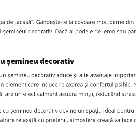
ția de „acasă”. Gândește-te la covoare moi, perne din 
l șemineul decorativ. Dacă ai podele de lemn sau pa
 cu șemineu decorativ
 un șemineu decorativ aduce și alte avantaje important
 un element care induce relaxarea și confortul psihic.
tă, are un efect calmant asupra minții, reducând stresu
cu șemineu decorativ devine un spațiu ideal pentru so
tâlnire relaxată cu prietenii, atmosfera creată va fac