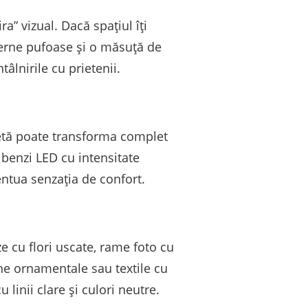
a” vizual. Dacă spațiul îți
 perne pufoase și o măsuță de
âlnirile cu prietenii.
retă poate transforma complet
 benzi LED cu intensitate
entua senzația de confort.
e cu flori uscate, rame foto cu
ne ornamentale sau textile cu
linii clare și culori neutre.