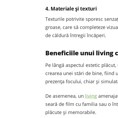
4. Materiale și texturi
Texturile potrivite sporesc senza
groase, care să completeze vizua
de căldură întregii încăperi.
Beneficiile unui living
Pe lângă aspectul estetic plăcut,
crearea unei stări de bine, fiind
prezența focului, chiar și simula
De asemenea, un
living
amenajat 
seară de film cu familia sau o în
plăcute și memorabile.