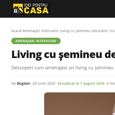
Acasă
/
Amenajari interioare
/
Living cu șemineu decorativ: ins
AMENAJARI INTERIOARE
Living cu șemineu de
Descoperi cum amenajezi un living cu șemineu de
De
Bogdan
|
29 iunie 2025
|
Actualizat la
7 august 2026
|
6 min