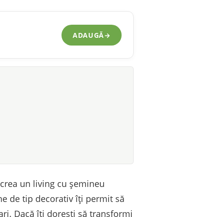
ADAUGĂ
→
 crea un living cu șemineu
e de tip decorativ îți permit să
ari. Dacă îți dorești să transformi