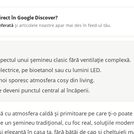
irect în Google Discover?
eferată
și articolele noastre apar mai des în feed-ul tău.
pectul unui șemineu clasic fără ventilație complexă.
lectrice, pe bioetanol sau cu lumini LED.
 moi sporesc atmosfera cosy din living.
deveni punctul central al încăperii.
ră cu atmosfera caldă și primitoare pe care ți-o poate
e un șemineu tradițional, cu foc real, soluțiile modern
 eleganță în casa ta, fără bătăi de cap și cheltuieli m