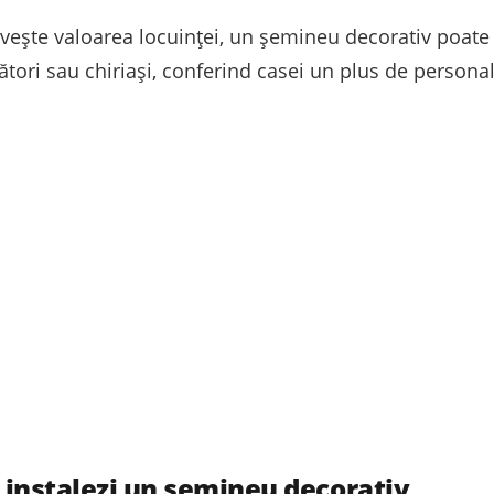
rivește valoarea locuinței, un șemineu decorativ poate
ori sau chiriași, conferind casei un plus de personali
și instalezi un șemineu decorativ