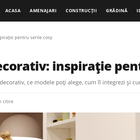
ACASA
AMENAJARI
CONSTRUCȚII
GRĂDINĂ
I
pirație pentru serile cosy
corativ: inspirație pent
corativ, ce modele poți alege, cum îl integrezi și cu
 citire