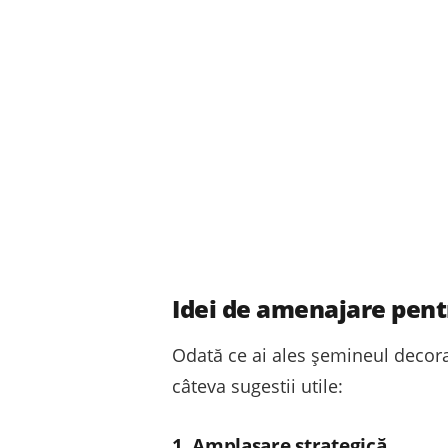
Idei de amenajare pent
Odată ce ai ales șemineul decorat
câteva sugestii utile:
1. Amplasare strategică