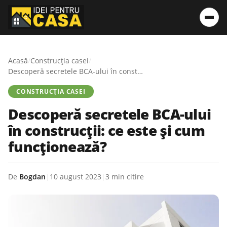
Acasă
/
Construcția casei
/
Descoperă secretele BCA-ului în construcții: ce este și cum funcționează?
CONSTRUCȚIA CASEI
Descoperă secretele BCA-ului
în construcții: ce este și cum
funcționează?
De
Bogdan
|
10 august 2023
|
3 min citire