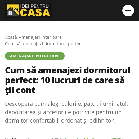
Acasă
/
Amenajari interioare
/
Cum să amenajezi dormitorul perfect: 10 lucruri de care să ții cont
AMENAJARI INTERIOARE
Cum să amenajezi dormitorul
perfect: 10 lucruri de care să
ții cont
Descoperă cum alegi culorile, patul, iluminatul,
depozitarea și accesoriile potrivite pentru un
dormitor confortabil, ordonat și odihnitor.