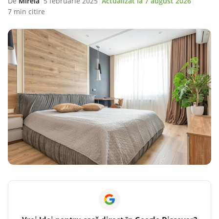
De
Mirela
|
5 februarie 2025
|
Actualizat la
7 august 2026
|
7 min citire