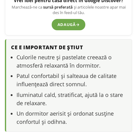
Vrei
Idei pentru casă
direct în Google Discover?
Marchează-ne ca
sursă preferată
și articolele noastre apar mai
des în feed-ul tău.
ADAUGĂ
→
CE E IMPORTANT DE ȘTIUT
Culorile neutre și pastelate creează o
atmosferă relaxantă în dormitor.
Patul confortabil și salteaua de calitate
influențează direct somnul.
Iluminatul cald, stratificat, ajută la o stare
de relaxare.
Un dormitor aerisit și ordonat susține
confortul și odihna.