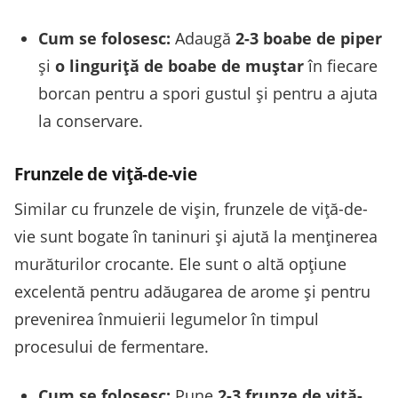
Cum se folosesc:
Adaugă
2-3 boabe de piper
și
o linguriță de boabe de muștar
în fiecare
borcan pentru a spori gustul și pentru a ajuta
la conservare.
Frunzele de viță-de-vie
Similar cu frunzele de vișin, frunzele de viță-de-
vie sunt bogate în taninuri și ajută la menținerea
murăturilor crocante. Ele sunt o altă opțiune
excelentă pentru adăugarea de arome și pentru
prevenirea înmuierii legumelor în timpul
procesului de fermentare.
Cum se folosesc:
Pune
2-3 frunze de viță-