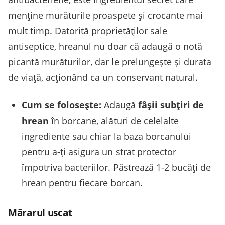
menține murăturile proaspete și crocante mai
mult timp. Datorită proprietăților sale
antiseptice, hreanul nu doar că adaugă o notă
picantă murăturilor, dar le prelungește și durata
de viață, acționând ca un conservant natural.
Cum se folosește:
Adaugă
fâșii subțiri de
hrean
în borcane, alături de celelalte
ingrediente sau chiar la baza borcanului
pentru a-ți asigura un strat protector
împotriva bacteriilor. Păstrează 1-2 bucăți de
hrean pentru fiecare borcan.
Mărarul uscat