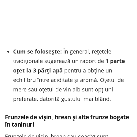
Cum se folosește:
În general, rețetele
tradiționale sugerează un raport de
1 parte
oțet la 3 părți apă
pentru a obține un
echilibru între aciditate și aromă. Oțetul de
mere sau oțetul de vin alb sunt opțiuni
preferate, datorită gustului mai blând.
Frunzele de vișin, hrean și alte frunze bogate
în taninuri
Frunzele de vișin, hrean sau coacăz sunt