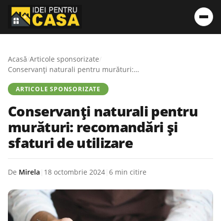
Acasă
/
Articole sponsorizate
/
Conservanți naturali pentru murături: recomandări și sfaturi de utilizare
ARTICOLE SPONSORIZATE
Conservanți naturali pentru
murături: recomandări și
sfaturi de utilizare
De
Mirela
|
18 octombrie 2024
|
6 min citire