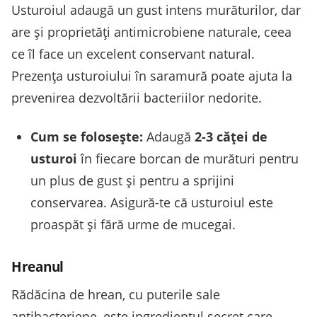
Usturoiul adaugă un gust intens murăturilor, dar
are și proprietăți antimicrobiene naturale, ceea
ce îl face un excelent conservant natural.
Prezența usturoiului în saramură poate ajuta la
prevenirea dezvoltării bacteriilor nedorite.
Cum se folosește:
Adaugă
2-3 căței de
usturoi
în fiecare borcan de murături pentru
un plus de gust și pentru a sprijini
conservarea. Asigură-te că usturoiul este
proaspăt și fără urme de mucegai.
Hreanul
Rădăcina de hrean, cu puterile sale
antibacteriene, este ingredientul secret care