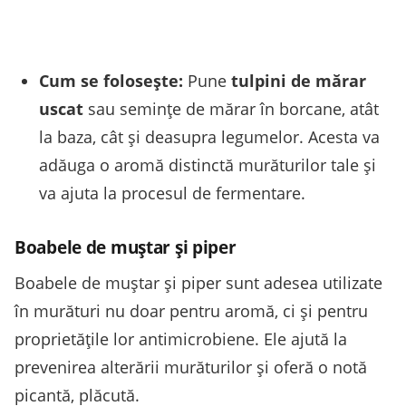
Cum se folosește:
Pune
tulpini de mărar
uscat
sau semințe de mărar în borcane, atât
la baza, cât și deasupra legumelor. Acesta va
adăuga o aromă distinctă murăturilor tale și
va ajuta la procesul de fermentare.
Boabele de muștar și piper
Boabele de muștar și piper sunt adesea utilizate
în murături nu doar pentru aromă, ci și pentru
proprietățile lor antimicrobiene. Ele ajută la
prevenirea alterării murăturilor și oferă o notă
picantă, plăcută.