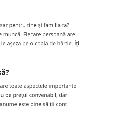
sar pentru tine și familia ta?
 de muncă. Fiecare persoană are
 le așeza pe o coală de hârtie. Îți
să?
erare toate aspectele importante
sau de prețul convenabil, dar
 anume este bine să ții cont