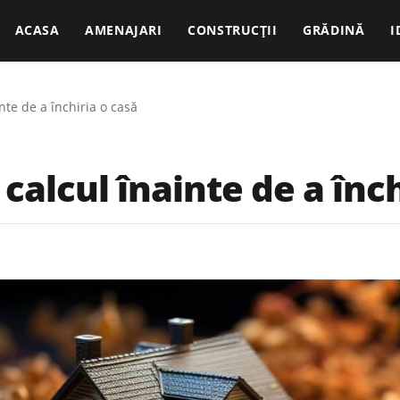
ACASA
AMENAJARI
CONSTRUCȚII
GRĂDINĂ
I
nte de a închiria o casă
 calcul înainte de a înc