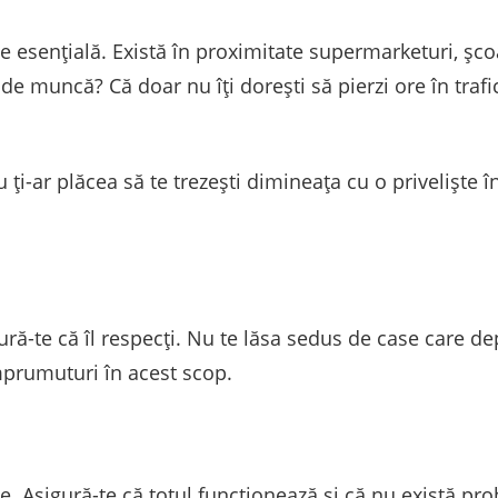
te esențială. Există în proximitate supermarketuri, șco
de muncă? Că doar nu îți dorești să pierzi ore în trafi
u ți-ar plăcea să te trezești dimineața cu o priveliște 
gură-te că îl respecți. Nu te lăsa sedus de case care de
împrumuturi în acest scop.
ie. Asigură-te că totul funcționează și că nu există pr