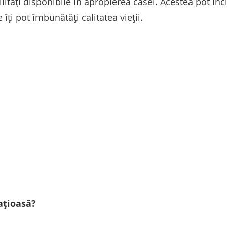
lități disponibile în apropierea casei. Acestea pot inc
 îți pot îmbunătăți calitatea vieții.
ațioasă?