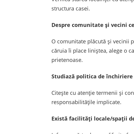
structura casei.
Despre comunitate și vecini ce
O comunitate plăcută și vecinii pr
căruia îi place liniștea, alege o 
prietenoase.
Studiază politica de închiriere
Citește cu atenție termenii și cond
responsabilitățile implicate.
Există facilități locale/spații 