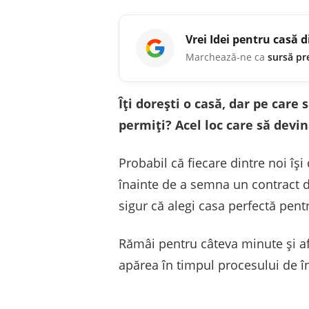
Vrei
Idei pentru casă
d
Marchează-ne ca
sursă pr
Îți dorești o casă, dar pe care
permiți? Acel loc care să devin
Probabil că fiecare dintre noi își
înainte de a semna un contract de
sigur că alegi casa perfectă pentr
Rămâi pentru câteva minute și af
apărea în timpul procesului de în