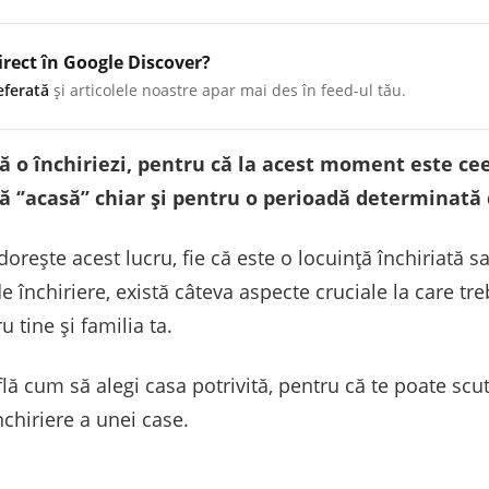
irect în Google Discover?
eferată
și articolele noastre apar mai des în feed-ul tău.
 să o închiriezi, pentru că la acest moment este cee
ă ‘’acasă’’ chiar și pentru o perioadă determinată
 dorește acest lucru, fie că este o locuință închiriată 
 închiriere, există câteva aspecte cruciale la care tre
u tine și familia ta.
lă cum să alegi casa potrivită, pentru că te poate sc
chiriere a unei case.