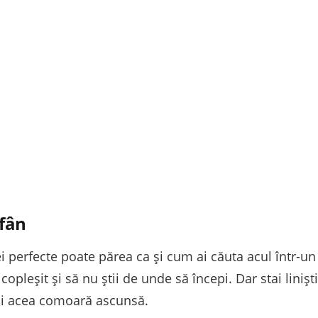
 fân
i perfecte poate părea ca și cum ai căuta acul într-un 
copleșit și să nu știi de unde să începi. Dar stai linișt
si acea comoară ascunsă.