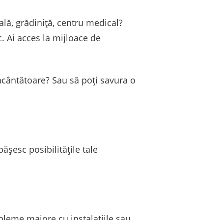
ală, grădiniță, centru medical?
c. Ai acces la mijloace de
încântătoare? Sau să poți savura o
pășesc posibilitățile tale
obleme majore cu instalațiile sau