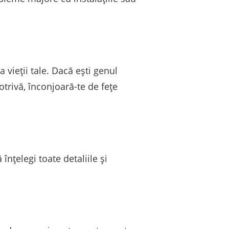
 vieții tale. Dacă ești genul
otrivă, înconjoară-te de fețe
înțelegi toate detaliile și