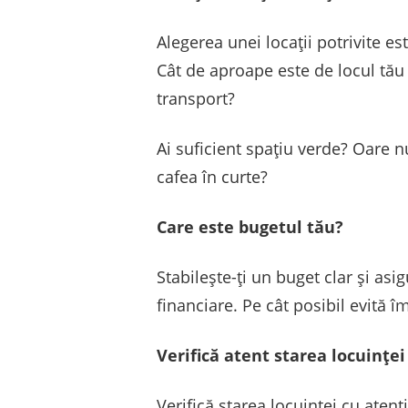
Alegerea unei locații potrivite es
Cât de aproape este de locul tău 
transport?
Ai suficient spațiu verde? Oare n
cafea în curte?
Care este bugetul tău?
Stabilește-ți un buget clar și asi
financiare. Pe cât posibil evită 
Verifică atent starea locuinței
Verifică starea locuinței cu atenț