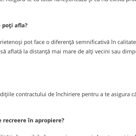
 poți afla?
ietenoși pot face o diferență semnificativă în calitatea
casă aflată la distanță mai mare de alți vecini sau dimp
ițiile contractului de închiriere pentru a te asigura că 
de recreere în apropiere?