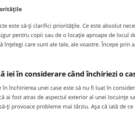
oritățile
e este să-ți clarifici prioritățile. Ce este absolut nece
 sigur pentru copii sau de o locație aproape de locul
ă înțelegi care sunt ale tale, ale voastre. Începe prin a
ă iei în considerare când închiriezi o ca
 în închirierea unei case este să nu fi luat în consid
că ai fost atras de aspectul exterior al unei locuințe 
să-ți provoace probleme mai târziu. Așa că iată de ce