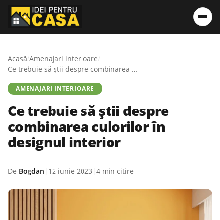
Acasă
/
Amenajari interioare
/
Ce trebuie să știi despre combinarea culorilor în designul interior
AMENAJARI INTERIOARE
Ce trebuie să știi despre
combinarea culorilor în
designul interior
De
Bogdan
|
12 iunie 2023
|
4 min citire