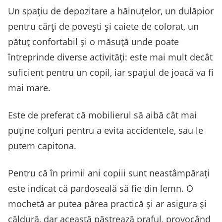
Un spațiu de depozitare a hăinuțelor, un dulăpior
pentru cărți de povești și caiete de colorat, un
pătuț confortabil și o măsuță unde poate
întreprinde diverse activități: este mai mult decât
suficient pentru un copil, iar spațiul de joacă va fi
mai mare.
Este de preferat că mobilierul să aibă cât mai
puține colțuri pentru a evita accidentele, sau le
putem capitona.
Pentru că în primii ani copiii sunt neastâmpărați
este indicat că pardoseală să fie din lemn. O
mochetă ar putea părea practică și ar asigura și
căldură, dar această păstrează praful, provocând