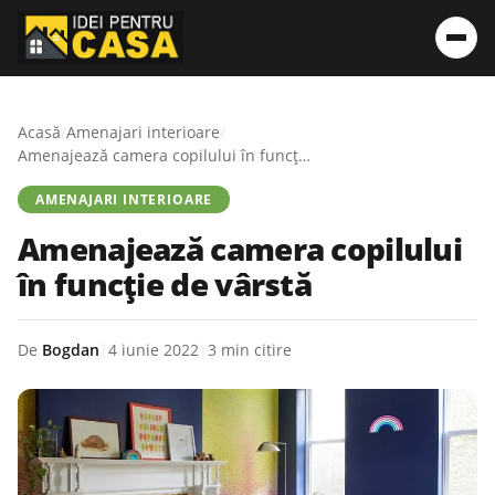
Acasă
/
Amenajari interioare
/
Amenajează camera copilului în funcție de vârstă
AMENAJARI INTERIOARE
Amenajează camera copilului
în funcție de vârstă
De
Bogdan
|
4 iunie 2022
|
3 min citire