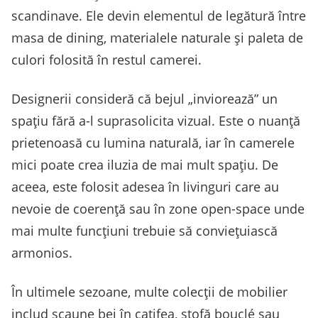
scandinave. Ele devin elementul de legătură între
masa de dining, materialele naturale și paleta de
culori folosită în restul camerei.
Designerii consideră că bejul „inviorează” un
spațiu fără a-l suprasolicita vizual. Este o nuanță
prietenoasă cu lumina naturală, iar în camerele
mici poate crea iluzia de mai mult spațiu. De
aceea, este folosit adesea în livinguri care au
nevoie de coerență sau în zone open-space unde
mai multe funcțiuni trebuie să conviețuiască
armonios.
În ultimele sezoane, multe colecții de mobilier
includ scaune bej în catifea, stofă bouclé sau