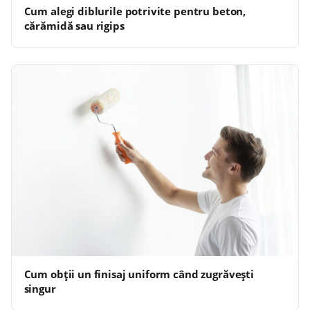
Cum alegi diblurile potrivite pentru beton,
cărămidă sau rigips
Cum obții un finisaj uniform când zugrăvești
singur