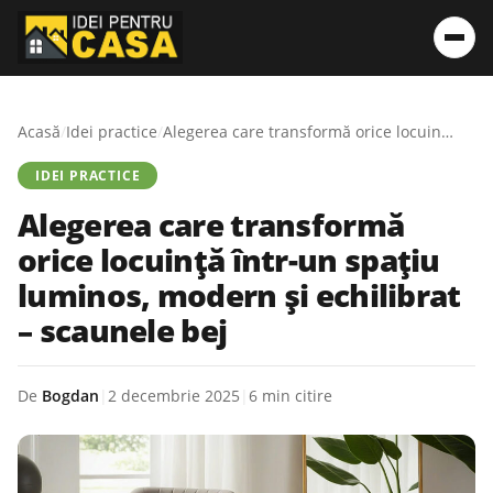
Acasă
/
Idei practice
/
Alegerea care transformă orice locuință într-un spațiu luminos, modern și echilibrat – scaunele bej
IDEI PRACTICE
Alegerea care transformă
orice locuință într-un spațiu
luminos, modern și echilibrat
– scaunele bej
De
Bogdan
|
2 decembrie 2025
|
6 min citire