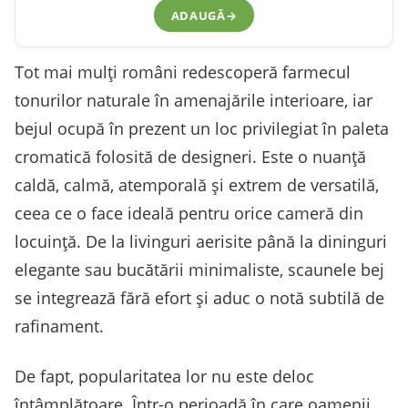
ADAUGĂ
→
Tot mai mulți români redescoperă farmecul
tonurilor naturale în amenajările interioare, iar
bejul ocupă în prezent un loc privilegiat în paleta
cromatică folosită de designeri. Este o nuanță
caldă, calmă, atemporală și extrem de versatilă,
ceea ce o face ideală pentru orice cameră din
locuință. De la livinguri aerisite până la dininguri
elegante sau bucătării minimaliste, scaunele bej
se integrează fără efort și aduc o notă subtilă de
rafinament.
De fapt, popularitatea lor nu este deloc
întâmplătoare. Într-o perioadă în care oamenii