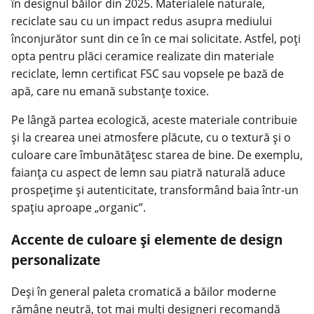
în designul băilor din 2025. Materialele naturale,
reciclate sau cu un impact redus asupra mediului
înconjurător sunt din ce în ce mai solicitate. Astfel, poți
opta pentru plăci ceramice realizate din materiale
reciclate, lemn certificat FSC sau vopsele pe bază de
apă, care nu emană substanțe toxice.
Pe lângă partea ecologică, aceste materiale contribuie
și la crearea unei atmosfere plăcute, cu o textură și o
culoare care îmbunătățesc starea de bine. De exemplu,
faianța cu aspect de lemn sau piatră naturală aduce
prospețime și autenticitate, transformând baia într-un
spațiu aproape „organic”.
Accente de culoare și elemente de design
personalizate
Deși în general paleta cromatică a băilor moderne
rămâne neutră, tot mai mulți designeri recomandă