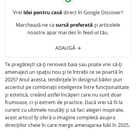
Vrei
Idei pentru casă
direct în Google Discover?
Marchează-ne ca
sursă preferată
și articolele
noastre apar mai des în feed-ul tău.
ADAUGĂ
→
Te pregătești să-ți renovezi baia sau poate vrei să-ți
amenajezi un spațiu nou și te întrebi ce se poartă în
2025? Anul acesta, tendințele în designul băilor pun
accentul pe combinații inteligente între funcționalitate
și estetică, creând astfel încăperi care nu sunt doar
frumoase, ci și extrem de practice. Dacă vrei să fii la
curent cu ultimele noutăți și să faci alegeri inspirate,
acest articol îți oferă o imagine completă asupra
direcțiilor cheie în care merge
amenajarea băii
în 2025.