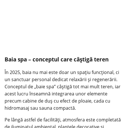
Baia spa – conceptul care câștigă teren
În 2025, baia nu mai este doar un spațiu funcțional, ci
un sanctuar personal dedicat relaxării și regenerării.
Conceptul de „baie spa” câștigă tot mai mult teren, iar
acest lucru înseamnă integrarea unor elemente
precum cabine de duș cu efect de ploaie, cada cu
hidromasaj sau sauna compactă.
Pe lângă astfel de facilități, atmosfera este completată
de iluminatul ambiental, plantele decorative și