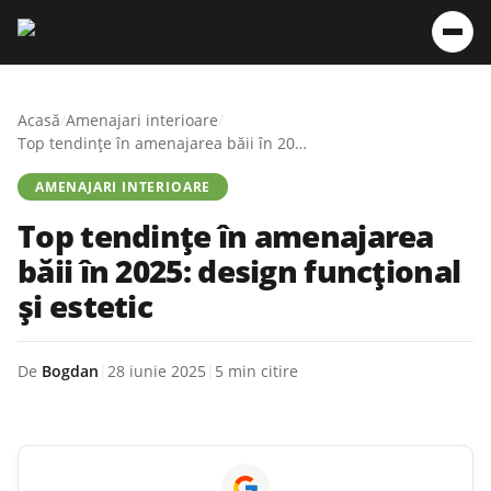
Acasă
/
Amenajari interioare
/
Top tendințe în amenajarea băii în 2025: design funcțional și estetic
AMENAJARI INTERIOARE
Top tendințe în amenajarea
băii în 2025: design funcțional
și estetic
De
Bogdan
|
28 iunie 2025
|
5 min citire