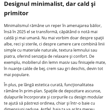
Designul minimalist, dar cald și
primitor
Minimalismul rămâne un reper în amenajarea băilor,
însă în 2025 el se transformă, căpătând o notă mai
caldă și mai umană. Nu mai vorbim doar despre spații
albe, reci și sterile, ci despre camere care combină linii
simple cu materiale naturale, textura lemnului sau
piatra, oferind senzația de relaxare și confort. De
exemplu, mobilierul din lemn masiv sau finisajele mate,
în nuanțe calde de bej, crem sau gri deschis, devin tot
mai populare.
În plus, pe lângă estetica curată, funcționalitatea
rămâne în prim-plan. Spațiile de depozitare ascunse,
dulapurile încorporate și corpurile cu design modular
te ajută să păstrezi ordinea, chiar și într-o baie cu
dimensiuni reduse. Astfel, baia ta va arăta mereu