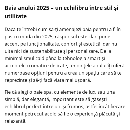
Baia anului 2025 – un echilibru între stil și
utilitate
Dacă te întrebi cum să-ți amenajezi baia pentru a fi în
pas cu moda din 2025, răspunsul este clar: pune
accent pe funcționalitate, confort și estetică, dar nu
uita nici de sustenabilitate și personalizare. De la
minimalismul cald până la tehnologia smart și
accentele cromatice delicate, tendințele anului îți oferă
numeroase opțiuni pentru a crea un spațiu care să te
reprezinte și să-ți facă viața mai ușoară.
Fie că alegi o baie spa, cu elemente de lux, sau una
simplă, dar elegantă, important este să găsești
echilibrul perfect între util și frumos, astfel încât fiecare
moment petrecut acolo să fie o experiență plăcută și
relaxantă.