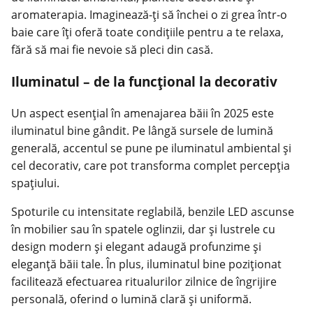
aromaterapia. Imaginează-ți să închei o zi grea într-o
baie care îți oferă toate condițiile pentru a te relaxa,
fără să mai fie nevoie să pleci din casă.
Iluminatul – de la funcțional la decorativ
Un aspect esențial în amenajarea băii în 2025 este
iluminatul bine gândit. Pe lângă sursele de lumină
generală, accentul se pune pe iluminatul ambiental și
cel decorativ, care pot transforma complet percepția
spațiului.
Spoturile cu intensitate reglabilă, benzile LED ascunse
în mobilier sau în spatele oglinzii, dar și lustrele cu
design modern
și elegant adaugă profunzime și
eleganță băii tale. În plus, iluminatul bine poziționat
facilitează efectuarea ritualurilor zilnice de îngrijire
personală, oferind o lumină clară și uniformă.