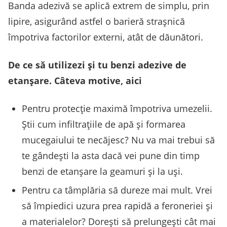
Banda adezivă se aplică extrem de simplu, prin
lipire, asigurând astfel o barieră strașnică
împotriva factorilor externi, atât de dăunători.
De ce să utilizezi și tu benzi adezive de
etanșare. Câteva motive, aici
Pentru protecție maximă împotriva umezelii.
Știi cum infiltrațiile de apă și formarea
mucegaiului te necăjesc? Nu va mai trebui să
te gândești la asta dacă vei pune din timp
benzi de etanșare la geamuri și la uși.
Pentru ca tâmplăria să dureze mai mult. Vrei
să împiedici uzura prea rapidă a feroneriei și
a materialelor? Dorești să prelungești cât mai