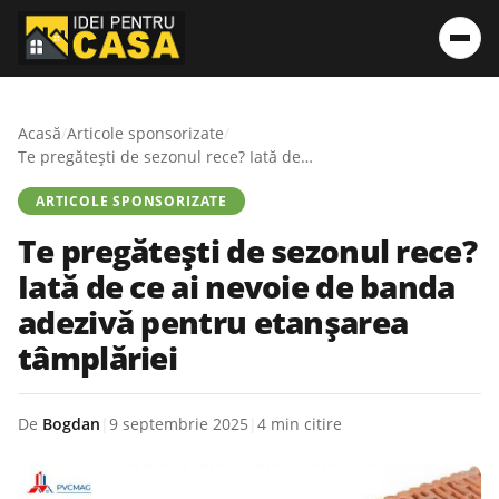
Acasă
/
Articole sponsorizate
/
Te pregătești de sezonul rece? Iată de ce ai nevoie de banda adezivă pentru etanșarea tâmplăriei
ARTICOLE SPONSORIZATE
Te pregătești de sezonul rece?
Iată de ce ai nevoie de banda
adezivă pentru etanșarea
tâmplăriei
De
Bogdan
|
9 septembrie 2025
|
4 min citire