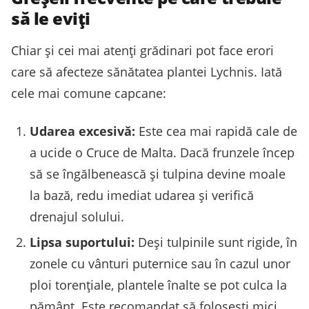
să le eviți
Chiar și cei mai atenți grădinari pot face erori
care să afecteze sănătatea plantei Lychnis. Iată
cele mai comune capcane:
Udarea excesivă:
Este cea mai rapidă cale de
a ucide o Cruce de Malta. Dacă frunzele încep
să se îngălbenească și tulpina devine moale
la bază, redu imediat udarea și verifică
drenajul solului.
Lipsa suportului:
Deși tulpinile sunt rigide, în
zonele cu vânturi puternice sau în cazul unor
ploi torențiale, plantele înalte se pot culca la
pământ. Este recomandat să folosești mici