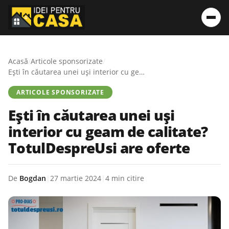
Acasă
/
Articole sponsorizate
/
Ești în căutarea unei uși interior cu geam de calitate? TotulDespreUsi are oferte
ARTICOLE SPONSORIZATE
Ești în căutarea unei uși
interior cu geam de calitate?
TotulDespreUsi are oferte
De
Bogdan
|
27 martie 2024
|
4 min citire