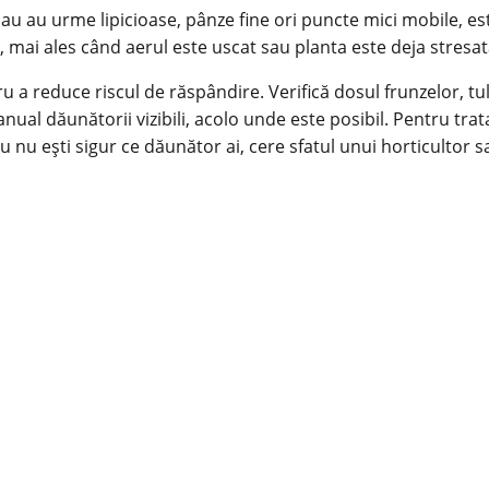
u au urme lipicioase, pânze fine ori puncte mici mobile, este
, mai ales când aerul este uscat sau planta este deja stresat
ru a reduce riscul de răspândire. Verifică dosul frunzelor, tu
ual dăunătorii vizibili, acolo unde este posibil. Pentru trat
nu ești sigur ce dăunător ai, cere sfatul unui horticultor sa