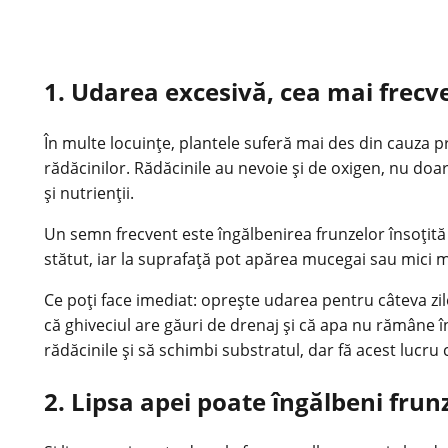
1. Udarea excesivă, cea mai frecv
În multe locuințe, plantele suferă mai des din cauza 
rădăcinilor. Rădăcinile au nevoie și de oxigen, nu doa
și nutrienții.
Un semn frecvent este îngălbenirea frunzelor însoțită
stătut, iar la suprafață pot apărea mucegai sau mici m
Ce poți face imediat: oprește udarea pentru câteva zil
că ghiveciul are găuri de drenaj și că apa nu rămâne în
rădăcinile și să schimbi substratul, dar fă acest lucru 
2. Lipsa apei poate îngălbeni frun