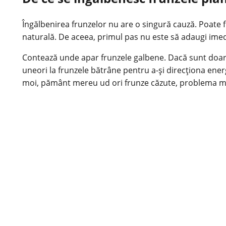
Îngălbenirea frunzelor nu are o singură cauză. Poate f
naturală. De aceea, primul pas nu este să adaugi imedia
Contează unde apar frunzele galbene. Dacă sunt doar câ
uneori la frunzele bătrâne pentru a-și direcționa energ
moi, pământ mereu ud ori frunze căzute, problema mer