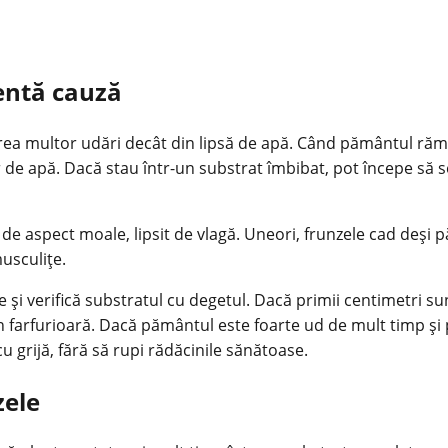
entă cauză
prea multor udări decât din lipsă de apă. Când pământul rămâ
r de apă. Dacă stau într-un substrat îmbibat, pot începe să 
 de aspect moale, lipsit de vlagă. Uneori, frunzele cad deși
usculițe.
e și verifică substratul cu degetul. Dacă primii centimetri s
 farfurioară. Dacă pământul este foarte ud de mult timp și pl
cu grijă, fără să rupi rădăcinile sănătoase.
zele