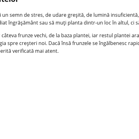
i un semn de stres, de udare greșită, de lumină insuficientă,
t îngrășământ sau să muți planta dintr-un loc în altul, ci să 
teva frunze vechi, de la baza plantei, iar restul plantei ar
ia spre creșteri noi. Dacă însă frunzele se îngălbenesc rapid
ită verificată mai atent.