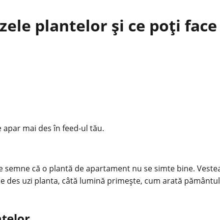
ele plantelor și ce poți fac
e apar mai des în feed-ul tău.
ne semne că o
plantă
de apartament nu se simte bine. Vestea 
de des uzi planta, câtă lumină primește, cum arată pământul
ntelor