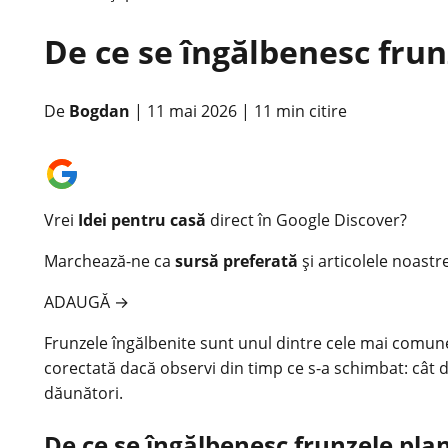
De ce se îngălbenesc frunz
De
Bogdan
|
11 mai 2026
|
11 min citire
Vrei
Idei pentru casă
direct în Google Discover?
Marchează-ne ca
sursă preferată
și articolele noastr
ADAUGĂ
→
Frunzele îngălbenite sunt unul dintre cele mai comu
corectată dacă observi din timp ce s-a schimbat: cât 
dăunători.
De ce se îngălbenesc frunzele pla