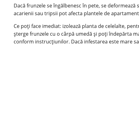
Dacă frunzele se îngălbenesc în pete, se deformează sa
acarienii sau tripsii pot afecta plantele de apartament
Ce poți face imediat: izolează planta de celelalte, pent
șterge frunzele cu o cârpă umedă și poți îndepărta man
conform instrucțiunilor. Dacă infestarea este mare sau 