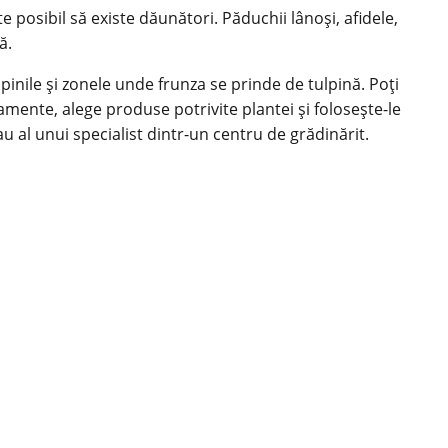
 posibil să existe dăunători. Păduchii lânoși, afidele,
ă.
lpinile și zonele unde frunza se prinde de tulpină. Poți
amente, alege produse potrivite plantei și folosește-le
u al unui specialist dintr-un centru de grădinărit.