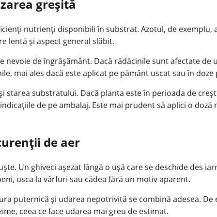
lizarea greșită
ienți nutrienți disponibili în substrat. Azotul, de exemplu,
e lentă și aspect general slăbit.
e nevoie de îngrășământ. Dacă rădăcinile sunt afectate de ud
e, mai ales dacă este aplicat pe pământ uscat sau în doze 
și starea substratului. Dacă planta este în perioada de creșter
indicațiile de pe ambalaj. Este mai prudent să aplici o doză
urenții de aer
ște. Un ghiveci așezat lângă o ușă care se deschide des iar
beni, usca la vârfuri sau cădea fără un motiv aparent.
ura puternică și udarea nepotrivită se combină adesea. De e
zime, ceea ce face udarea mai greu de estimat.