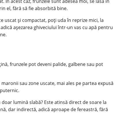
. În acest caz, frunzele sunt adesea moi, se lasă în
n el, fără să fie absorbită bine.
e uscat și compactat, poți uda în reprize mici, la
 adică așezarea ghiveciului într-un vas cu apă pentru
ine.
ină, frunzele pot deveni palide, galbene sau pot
e, maronii sau zone uscate, mai ales pe partea expusă
 puternic.
u doar lumină slabă? Este atinsă direct de soare la
ă, dar indirectă, adică aproape de fereastră, fără