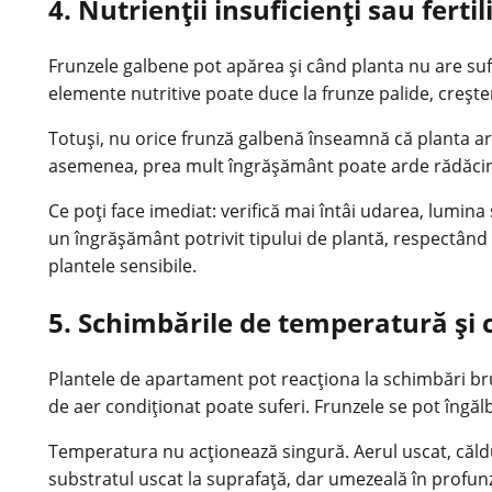
4. Nutrienții insuficienți sau ferti
Frunzele galbene pot apărea și când planta nu are sufic
elemente nutritive poate duce la frunze palide, creșter
Totuși, nu orice frunză galbenă înseamnă că planta ar
asemenea, prea mult îngrășământ poate arde rădăcinil
Ce poți face imediat: verifică mai întâi udarea, lumina 
un îngrășământ potrivit tipului de plantă, respectând 
plantele sensibile.
5. Schimbările de temperatură și c
Plantele de apartament pot reacționa la schimbări bru
de aer condiționat poate suferi. Frunzele se pot îngăl
Temperatura nu acționează singură. Aerul uscat, căld
substratul uscat la suprafață, dar umezeală în profun