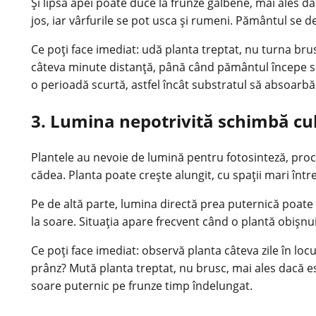
Și lipsa apei poate duce la frunze galbene, mai ales da
jos, iar vârfurile se pot usca și rumeni. Pământul se de
Ce poți face imediat: udă planta treptat, nu turna brus
câteva minute distanță, până când pământul începe să 
o perioadă scurtă, astfel încât substratul să absoarbă
3. Lumina nepotrivită schimbă cu
Plantele au nevoie de lumină pentru fotosinteză, proc
cădea. Planta poate crește alungit, cu spații mari înt
Pe de altă parte, lumina directă prea puternică poate
la soare. Situația apare frecvent când o plantă obișnu
Ce poți face imediat: observă planta câteva zile în loc
prânz? Mută planta treptat, nu brusc, mai ales dacă e
soare puternic pe frunze timp îndelungat.