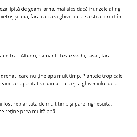
șeza lipită de geam iarna, mai ales dacă frunzele ating
etriș și apă, fără ca baza ghiveciului să stea direct în
substrat. Alteori, pământul este vechi, tasat, fără
e drenat, care nu ține apa mult timp. Plantele tropicale
seamnă capacitatea pământului și a ghiveciului de a
ai fost replantată de mult timp și pare înghesuită,
e reține prea multă apă.