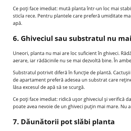
Ce poți face imediat: mută planta într-un loc mai stabil
sticla rece. Pentru plantele care preferă umiditate mai 
apă.
6. Ghiveciul sau substratul nu mai
Uneori, planta nu mai are loc suficient în ghiveci. Răd
aerare, iar rădăcinile nu se mai dezvoltă bine. În ambe
Substratul potrivit diferă în funcție de plantă. Cactuș
de apartament preferă adesea un substrat care reține
lăsa excesul de apă să se scurgă.
Ce poți face imediat: ridică ușor ghiveciul și verifică 
poate avea nevoie de un ghiveci puțin mai mare. Nu a
7. Dăunătorii pot slăbi planta