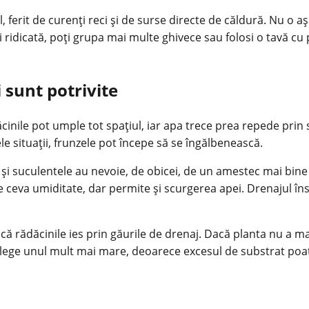
, ferit de curenți reci și de surse directe de căldură. Nu o a
ridicată, poți grupa mai multe ghivece sau folosi o tavă cu pi
 sunt potrivite
ăcinile pot umple tot spațiul, iar apa trece prea repede prin 
le situații, frunzele pot începe să se îngălbenească.
ii și suculentele au nevoie, de obicei, de un amestec mai bin
 ceva umiditate, dar permite și scurgerea apei. Drenajul în
dacă rădăcinile ies prin găurile de drenaj. Dacă planta nu a m
lege unul mult mai mare, deoarece excesul de substrat poat