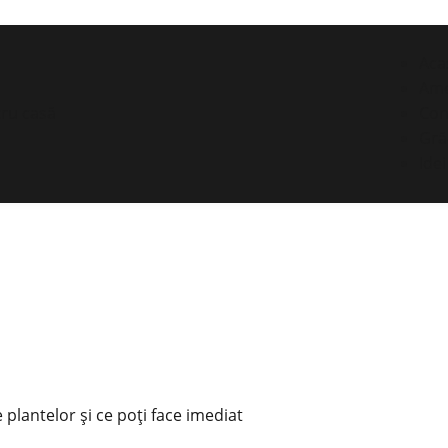
Aca
Ame
Con
Gră
Idei
 plantelor și ce poți face imediat