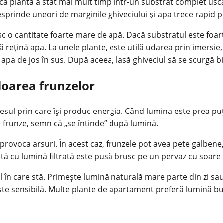
că planta a stat mai mult timp într-un substrat complet uscat
sprinde uneori de marginile ghiveciului și apa trece rapid pri
c o cantitate foarte mare de apă. Dacă substratul este foart
rețină apa. La unele plante, este utilă udarea prin imersie,
 apa de jos în sus. După aceea, lasă ghiveciul să se scurgă b
loarea frunzelor
esul prin care își produc energia. Când lumina este prea puț
re frunze, semn că „se întinde” după lumină.
 provoca arsuri. În acest caz, frunzele pot avea pete galben
ită cu lumină filtrată este pusă brusc pe un pervaz cu soare
ul în care stă. Primește lumină naturală mare parte din zi sa
ste sensibilă. Multe plante de apartament preferă lumină bun