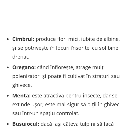
Cimbrul:
produce flori mici, iubite de albine,
și se potrivește în locuri însorite, cu sol bine
drenat.
Oregano:
când înflorește, atrage mulți
polenizatori și poate fi cultivat în straturi sau
ghivece.
Menta:
este atractivă pentru insecte, dar se
extinde ușor; este mai sigur să o ții în ghiveci
sau într-un spațiu controlat.
Busuiocul:
dacă lași câteva tulpini să facă