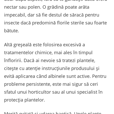
nectar sau polen. O grădină poate arăta
impecabil, dar să fie destul de săracă pentru
insecte dacă predomină florile sterile sau foarte
bătute.
Altă greșeală este folosirea excesivă a
tratamentelor chimice, mai ales în timpul
înfloririi. Dacă ai nevoie să tratezi plantele,
citește cu atenție instrucțiunile produsului și
evită aplicarea când albinele sunt active. Pentru
probleme persistente, este mai sigur să ceri
sfatul unui horticultor sau al unui specialist în
protecția plantelor.
Merită evitată și udarea haotică. Unele plante