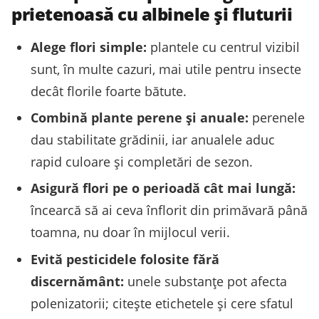
prietenoasă cu albinele și fluturii
Alege flori simple:
plantele cu centrul vizibil
sunt, în multe cazuri, mai utile pentru insecte
decât florile foarte bătute.
Combină plante perene și anuale:
perenele
dau stabilitate grădinii, iar anualele aduc
rapid culoare și completări de sezon.
Asigură flori pe o perioadă cât mai lungă:
încearcă să ai ceva înflorit din primăvară până
toamna, nu doar în mijlocul verii.
Evită pesticidele folosite fără
discernământ:
unele substanțe pot afecta
polenizatorii; citește etichetele și cere sfatul