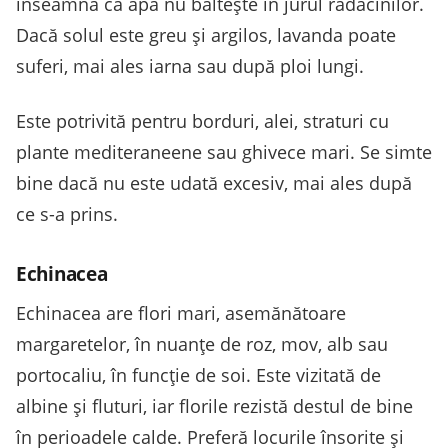
înseamnă că apa nu băltește în jurul rădăcinilor.
Dacă solul este greu și argilos, lavanda poate
suferi, mai ales iarna sau după ploi lungi.
Este potrivită pentru borduri, alei, straturi cu
plante mediteraneene sau ghivece mari. Se simte
bine dacă nu este udată excesiv, mai ales după
ce s-a prins.
Echinacea
Echinacea are flori mari, asemănătoare
margaretelor, în nuanțe de roz, mov, alb sau
portocaliu, în funcție de soi. Este vizitată de
albine și fluturi, iar florile rezistă destul de bine
în perioadele calde. Preferă locurile însorite și