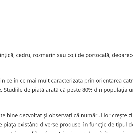
vănțică, cedru, rozmarin sau coji de portocală, deoarec
in ce în ce mai mult caracterizată prin orientarea căt
te. Studiile de piață arată că peste 80% din populația u
ste bine dezvoltat și observați că numărul lor crește zi
e piață existând diverse produse, în funcție de tipul de 