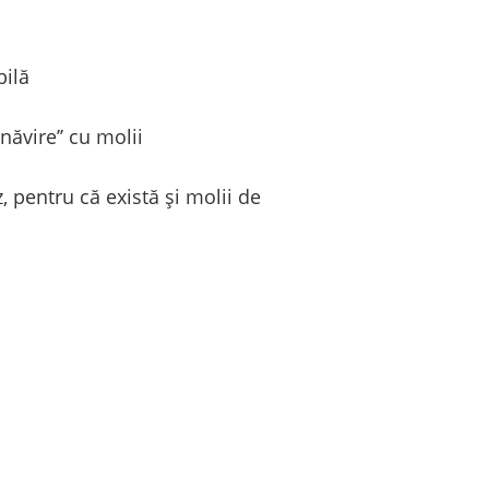
bilă
năvire’’ cu molii
, pentru că există și molii de