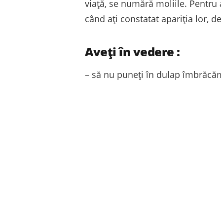
viață, se numără moliile. Pentru
când ați constatat apariția lor,
Aveți în vedere :
– să nu puneți în dulap îmbrăc