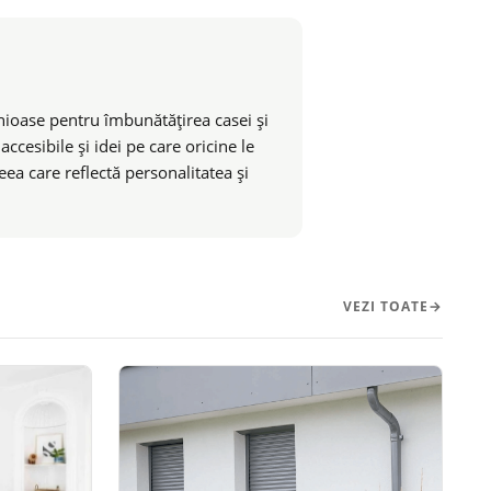
genioase pentru îmbunătățirea casei și
ccesibile și idei pe care oricine le
eea care reflectă personalitatea și
VEZI TOATE