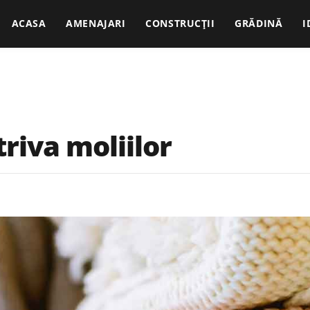
ACASA
AMENAJARI
CONSTRUCȚII
GRĂDINĂ
I
riva moliilor