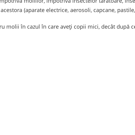
potriva moliilor, împotriva insectelor târâtoare, insec
cestora (aparate electrice, aerosoli, capcane, pastile,
ru molii în cazul în care aveți copii mici, decât după c