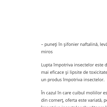
– puneți în șifonier naftalină, le
miros
Lupta împotriva insectelor este d
mai eficace și lipsite de toxicita
un produs împotriva insectelor.
În cazul în care cuibul moliilor e
din comerț, oferta este variată, p