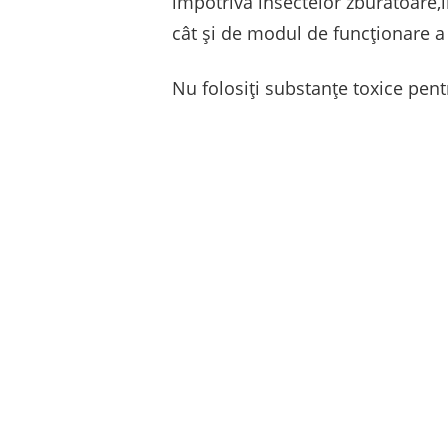
împotriva insectelor zburătoare,îm
cât și de modul de funcționare a a
Nu folosiți substanțe toxice pent