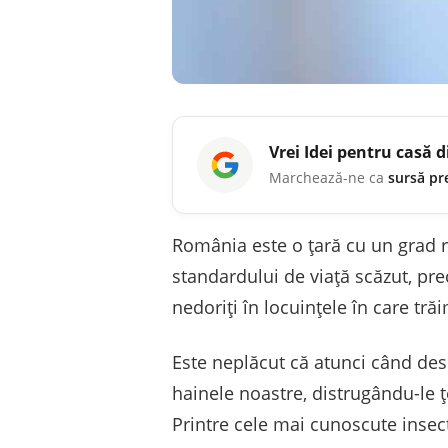
Vrei
Idei pentru casă
d
Marchează-ne ca
sursă pr
România este o țară cu un grad ri
standardului de viață scăzut, pre
nedoriți în locuințele în care tră
Este neplăcut că atunci când des
hainele noastre, distrugându-le ț
Printre cele mai cunoscute insect