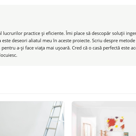
 lucrurilor practice și eficiente. Îmi place să descopăr soluții in
a este deseori aliatul meu în aceste proiecte. Scriu despre metode a
 pentru a-și face viața mai ușoară. Cred că o casă perfectă este ac
locuiesc.