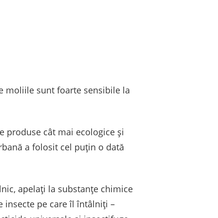
e moliile sunt foarte sensibile la
re produse cât mai ecologice și
rbană a folosit cel puțin o dată
lnic, apelați la substanțe chimice
insecte pe care îl întâlniți –