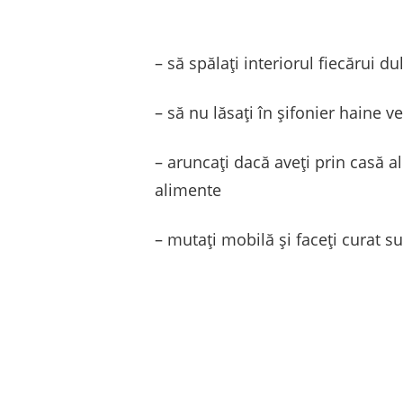
– să spălați interiorul fiecărui 
– să nu lăsați în șifonier haine v
– aruncați dacă aveți prin casă al
alimente
– mutați mobilă și faceți curat s