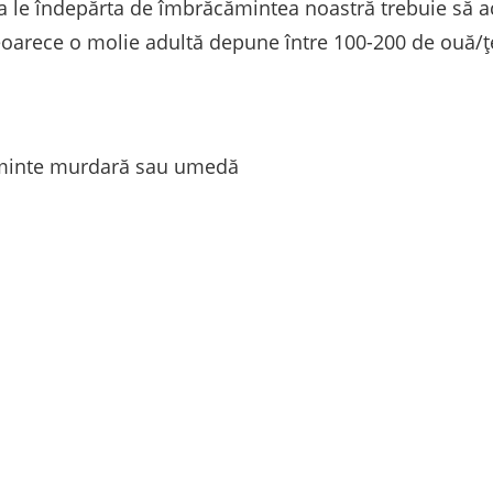
 a le îndepărta de îmbrăcămintea noastră trebuie să ac
 deoarece o molie adultă depune între 100-200 de ouă/ț
ăminte murdară sau umedă