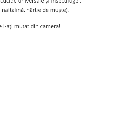
ticide universale și insectifuge ,
 naftalină, hârtie de muște).
e i-ați mutat din camera!