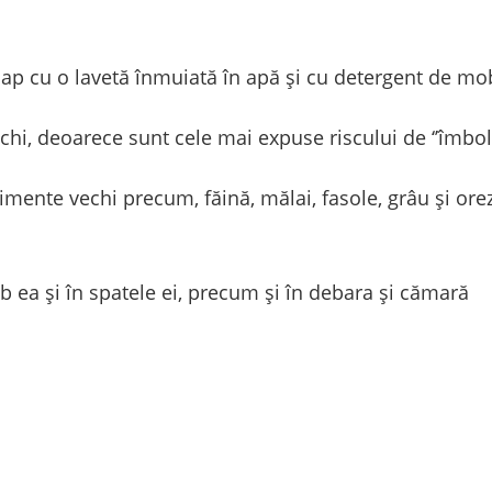
dulap cu o lavetă înmuiată în apă și cu detergent de mo
echi, deoarece sunt cele mai expuse riscului de ‘’îmbol
imente vechi precum, făină, mălai, fasole, grâu și orez
ub ea și în spatele ei, precum și în debara și cămară