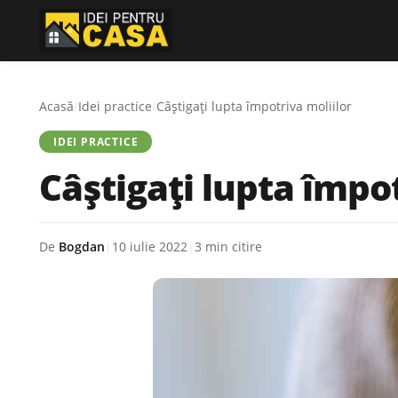
Acasă
/
Idei practice
/
Câștigați lupta împotriva moliilor
IDEI PRACTICE
Câștigați lupta împot
De
Bogdan
|
10 iulie 2022
|
3 min citire